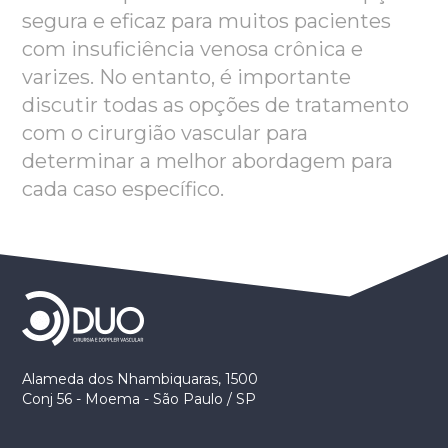
segura e eficaz para muitos pacientes
com insuficiência venosa crônica e
varizes. No entanto, é importante
discutir todas as opções de tratamento
com o cirurgião vascular para
determinar a melhor abordagem para
cada caso específico.
Alameda dos Nhambiquaras, 1500
Conj 56 - Moema - São Paulo / SP